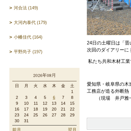
河合法 (149)
大河内泰代 (179)
小幡佳代 (164)
24日の土曜日は「
次回のダイアリーに
平野尚子 (197)
私たち共和木材工業
2026年08月
愛知県・岐阜県の木
日
月
火
水
木
金
土
工務店が造る外断熱
1
2
3
4
5
6
7
8
（現場 井戸雅
9
10
11
12
13
14
15
16
17
18
19
20
21
22
23
24
25
26
27
28
29
30
31
前月
翌月