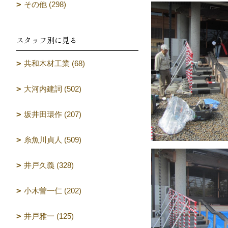
その他 (298)
スタッフ別に見る
共和木材工業 (68)
大河内建詞 (502)
坂井田環作 (207)
糸魚川貞人 (509)
井戸久義 (328)
小木曽一仁 (202)
井戸雅一 (125)