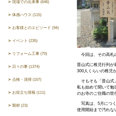
現場での出来事 (646)
体感ハウス (115)
お客様とのエピソード (94)
イベント (235)
リフォーム工事 (70)
今回は、その高札の
晋山式に稚児行列が
日々の事 (1374)
300人くらいの稚
点検・清掃 (107)
そもそも「晋山式
私も始めて聞いて勉
お役立ち情報 (111)
のお寺のご住職の世
写真は、5月につく
製材 (23)
使用開始まで汚れな