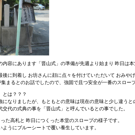
内容にあります「晋山式」の準備が先週より始まり 昨日は本
最後に到着し お坊さんに顔に点々を付けていただいて おみや
児が集まるとのお話でしたので、強固で且つ安全が一番のスロー
」とは？？？
強になりましたが、もともとの意味は現在の意味と少し違うと
代交代の式典の事を「晋山式」と呼んでいるとの事でした。
った高札と 昨日につくった本堂のスロープの様子です。
いようにブルーシートで覆い養生しています。