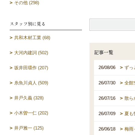
その他 (298)
スタッフ別に見る
共和木材工業 (68)
記事一覧
大河内建詞 (502)
26/08/06
ずっ
坂井田環作 (207)
糸魚川貞人 (509)
26/07/30
全館
井戸久義 (328)
26/07/16
散ら
小木曽一仁 (202)
26/07/09
夏も
井戸雅一 (125)
26/06/18
梅雨