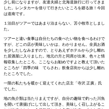
少し前になりますが、友達夫婦と北海道旅行に行ってきま
した。レンタカーを借りて行きたいところを廻る旅！今回
は道南です。
１泊目がツアーではあまり泊まらない、苫小牧市としまし
た。
ツアーと違い食事は自分たちの食べたい物を食べるわけで
すが、どこの店が美味しいかは、わかりません。全員お酒
を少したしなみますので、とりあえずホテルから少し離れ
た居酒屋に入りました。地元の方と同席が出来、色々と情
報収集したところ、ここならお勧めですよと教えて頂いた
ところが「四季の味 てらさわ」飲食店街からは少し離れ
たところでした。
一限の私たちを暖かく迎えてくれた店主「寺沢 正廣」氏
でした。
地の魚介類は当たりまえですが、自分の趣味で釣った川魚
を開いて唐揚げにして出して頂き、美味しく召し上がるこ