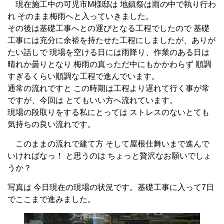
現在施工中の可児市M様邸は 地鎮祭は雨の中で執り行わ
れ そのまま梅雨へと入っていきました。
その後は基礎工事へとの運びとなる工程でしたので 基礎
工事には充分に余裕を持たせた工程にしましたが、ありが
たい話しで 現場を空ける日には雨降り、作業のある日は
晴れか曇りとなり 梅雨の真っただ中にもかかわらず 順調
すぎるくらい順調な工程で進んでいます。
通常の流れですと この時期は工程より遅れて行く事が常
ですが、今回は とてもいい方へ流れています。
現場の段取りをする私にとっては ストレスのないとても
気持ちの良い流れです。
このままの流れで建て方 そして屋根仕舞いまで進んで
いければなっ！ と思うのは ちょっと贅沢なお願いでしょ
うか？
写真は 今日現在の現場の状況です。基礎工事に入って7日
でここまで進みました。