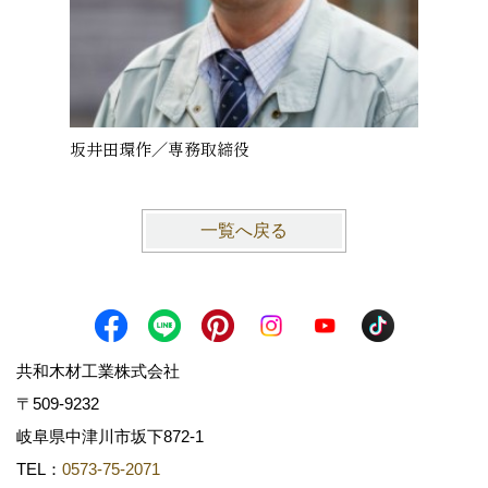
坂井田環作／専務取締役
糸魚川
一覧へ戻る
共和木材工業株式会社
〒509-9232
岐阜県中津川市坂下872‐1
TEL：
0573-75-2071