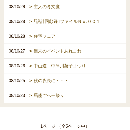
08/10/29
主人の冬支度
08/10/28
｢設計回顧録｣ファイルＮｏ.００１
08/10/28
住宅フェアー
08/10/27
週末のイベントあれこれ
08/10/26
中山道 中津川菓子まつり
08/10/25
秋の夜長に・・・
08/10/23
馬籠ごへー祭り
1ページ （全5ページ中）