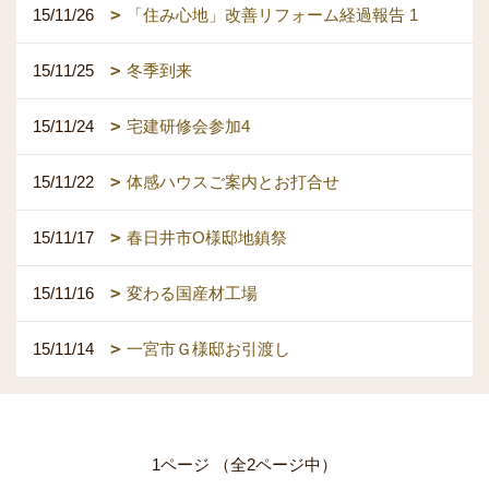
15/11/26
「住み心地」改善リフォーム経過報告 1
15/11/25
冬季到来
15/11/24
宅建研修会参加4
15/11/22
体感ハウスご案内とお打合せ
15/11/17
春日井市O様邸地鎮祭
15/11/16
変わる国産材工場
15/11/14
一宮市Ｇ様邸お引渡し
1ページ （全2ページ中）